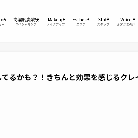
enu
高濃度炭酸泉
Makeup
Esthetic
Staff
Voice
ュー
スペシャルケア
メイクアップ
エステ
スタッフ
お客さまの声
してるかも？！きちんと効果を感じるクレ