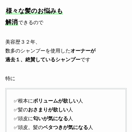
様々な髪のお悩みも
解消
できるので
美容歴３２年、
数多のシャンプーを使用した
オーナーが
過去１、絶賛しているシャンプー
です
特に
✅根本に
ボリュームが欲しい
人
✅髪の
おさまりが欲しい
人
✅頭皮に
匂いが気になる
人
✅頭皮。髪の
ベタつきが気になる
人