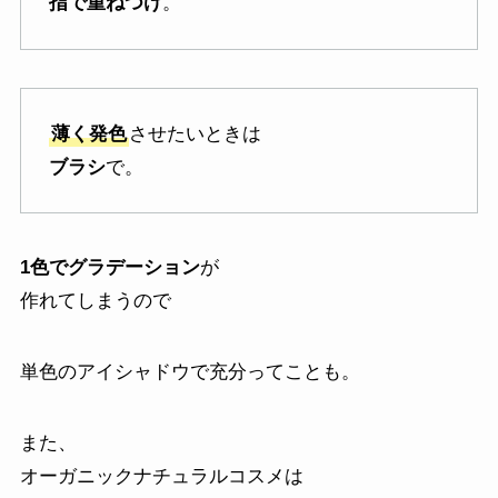
指で重ねつけ
。
薄く発色
させたいときは
ブラシ
で。
1色でグラデーション
が
作れてしまうので
単色のアイシャドウで充分ってことも。
また、
オーガニックナチュラルコスメは