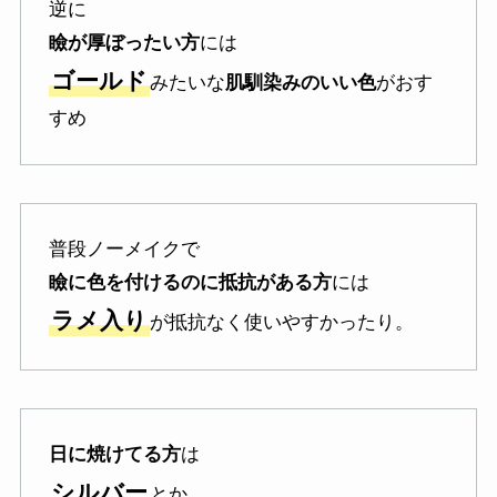
逆に
瞼が厚ぼったい方
には
ゴールド
みたいな
肌馴染みのいい色
がおす
すめ
普段ノーメイクで
瞼に色を付けるのに抵抗がある方
には
ラメ入り
が抵抗なく使いやすかったり。
日に焼けてる方
は
シルバー
とか